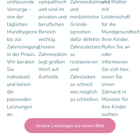
umfassende
sympathisch
Zahnmedizinische
und Mütter
Vorsorge –
und sind im
und
mit
von der
privaten und
medizinische
Leidenschaft
täglichen
beruflichen
Gründe
für die
Mundhygiene
Bereich
sprechen
Mundgesundheit
bis zur
wichtig.
dafür defekte
Ihrer Kinder.
Zahnreinigung
Unsere
Zahnsubstanz
Rufen Sie an
in der Praxis.
Zahnmedizin
zu
oder
Wir beraten
legt großen
restaurieren
informieren
Sie
Wert auf
und
Sie sich hier,
individuell
Ästhetik.
Zahnlücken
wenn Sie
und bieten
so schnell
einen
die
wie möglich
Zahnarzt in
passenden
zu schließen.
Münster für
Leistungen
Ihre Kinder
an.
suchen.
Unsere Leistungen auf einem Blick