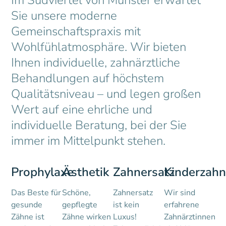
Im Südviertel von Münster erwartet
Sie unsere moderne
Gemeinschaftspraxis mit
Wohlfühlatmosphäre. Wir bieten
Ihnen individuelle, zahnärztliche
Behandlungen auf höchstem
Qualitätsniveau – und legen großen
Wert auf eine ehrliche und
individuelle Beratung, bei der Sie
immer im Mittelpunkt stehen.
Prophylaxe
Ästhetik
Zahnersatz
Kinderzahn
Das Beste für
Schöne,
Zahnersatz
Wir sind
gesunde
gepflegte
ist kein
erfahrene
Zähne ist
Zähne wirken
Luxus!
Zahnärztinnen