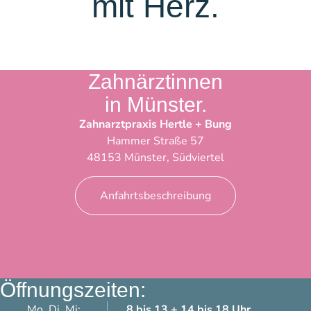
mit Herz.
Zahnärztinnen
in Münster.
Zahnarztpraxis Hertle + Bung
Hammer Straße 57
48153 Münster, Südviertel
Anfahrtsbeschreibung
Öffnungszeiten:
Mo, Di, Mi:
8 bis 13 + 14 bis 18 Uhr